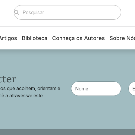
Artigos
Biblioteca
Conheça os Autores
Sobre Nó
tter
dos que acolhem, orientam e
cê a atravessar este