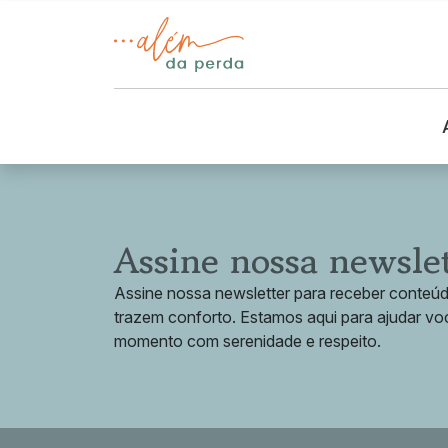
Assine nossa newsle
Assine nossa newsletter para receber conteú
trazem conforto. Estamos aqui para ajudar vo
momento com serenidade e respeito.