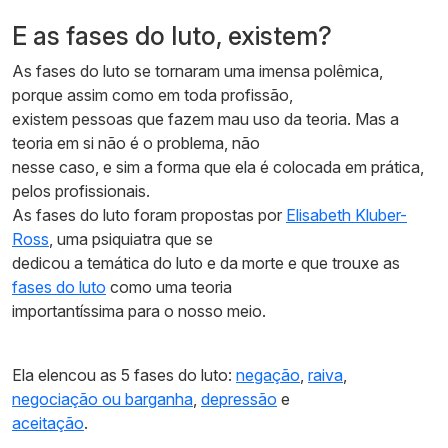
E as fases do luto, existem?
As fases do luto se tornaram uma imensa polêmica,
porque assim como em toda profissão,
existem pessoas que fazem mau uso da teoria. Mas a
teoria em si não é o problema, não
nesse caso, e sim a forma que ela é colocada em prática,
pelos profissionais.
As fases do luto foram propostas por
Elisabeth Kluber-
Ross
, uma psiquiatra que se
dedicou a temática do luto e da morte e que trouxe as
fases do luto
como uma teoria
importantíssima para o nosso meio.
Ela elencou as 5 fases do luto:
negação
,
raiva
,
negociação ou barganha
,
depressão
e
aceitação
.